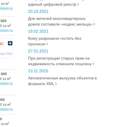
2
 за м
единый цифровой реестр
Vision.ru
20.10.2021
Для жителей многоквартирных
 000
домов составили «кодекс жильца»
2
0 за м
Vision.ru
19.02.2021
Кому разрешили гостить без
ас
прописки
27.01.2021
рифа PRO
При регистрации старых прав на
недвижимость отменили пошлину
13.11.2015
 000
Автоматическая выгрузка объектов в
2
4 за м
формате XML
Vision.ru
000
2
0 за м
Vision.ru
00
2
 за м