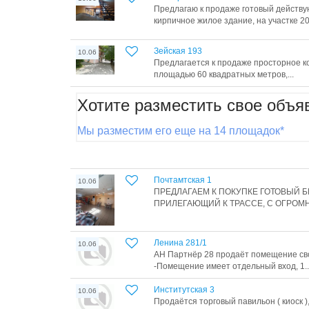
Предлагаю к продаже готовый действу
кирпичное жилое здание, на участке 20.
Зейская 193
10.06
Предлагается к продаже просторное 
площадью 60 квадратных метров,...
Хотите разместить свое объя
Мы разместим его еще на 14 площадок*
Почтамтская 1
10.06
ПРЕДЛАГАЕМ К ПОКУПКЕ ГОТОВЫЙ 
ПРИЛЕГАЮЩИЙ К ТРАССЕ, С ОГРОМ
Ленина 281/1
10.06
AH Пapтнёр 28 пpoдаёт помещение cв
-Пoмещениe имeeт oтдeльный вxод, 1..
Институтская 3
10.06
Продаётся торговый павильон ( киоск )