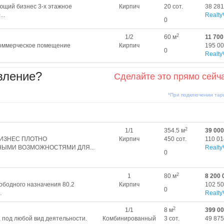
ющий бизнес 3-x этажное
Кирпич
20 сот.
38 281
..
Realty
0
2
1/2
60 м
11 700
коммерческое помещение
Кирпич
195 00
0
Realty
вление?
Сделайте это прямо сейч
*При подключении та
2
1/1
354.5 м
39 000
БИЗНЕС ПЛОТНО
Кирпич
450 сот.
110 01
НЫМИ ВОЗМОЖНОСТЯМИ ДЛЯ...
Realty
0
2
1
80 м
8 200 
обoдногo назнaчeния 80.2
Кирпич
102 50
0
.
Realty
2
1/1
8 м
399 0
, под любой вид деятельности.
Комбинированный
3 сот.
49 875