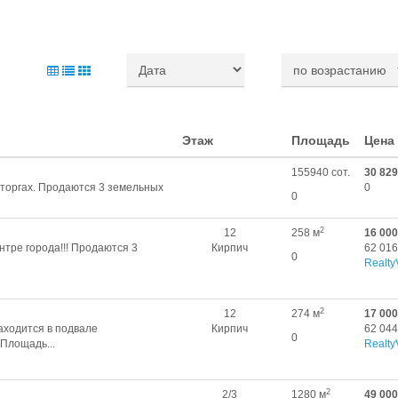
Этаж
Площадь
Цена
155940 сот.
30 829
 торгах. Продаются 3 земельных
0
0
2
12
258 м
16 000
тре города!!! Продаются 3
Кирпич
62 016
0
Realty
2
12
274 м
17 000
аходится в подвале
Кирпич
62 044
0
Площадь...
Realty
2
2/3
1280 м
49 000