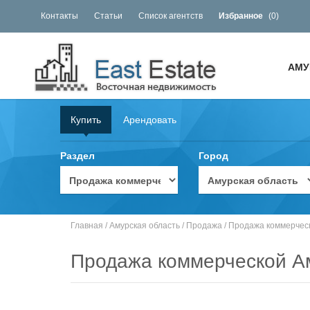
Контакты
Статьи
Список агентств
Избранное
(
0
)
АМУ
Купить
Арендовать
Раздел
Город
Главная
/
Амурская область
/
Продажа
/
Продажа коммерчес
Продажа коммерческой А