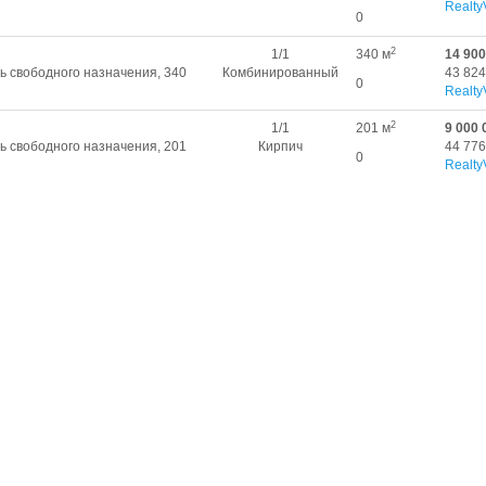
Realty
0
2
1/1
340 м
14 900
 свободного назначения, 340
Комбинированный
43 824
0
Realty
2
1/1
201 м
9 000 
 свободного назначения, 201
Кирпич
44 776
0
Realty