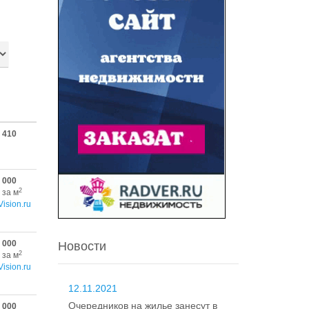
 410
 000
2
 за м
Vision.ru
 000
Новости
2
 за м
Vision.ru
12.11.2021
Очередников на жилье занесут в
 000