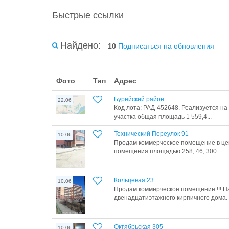
Быстрые ссылки
Найдено:
10
Подписаться на обновления
Фото
Тип
Адрес
Бурейский район
22.06
Код лота: РАД-452648. Реализуется на
участка общая площадь 1 559,4...
Технический Переулок 91
10.06
Продам коммерческое помещение в цен
помещения площадью 258, 46, 300...
Кольцевая 23
10.06
Продам коммерческое помещение !!! Н
двенадцатиэтажного кирпичного дома. 
Октябрьская 305
10.06