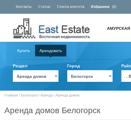
Контакты
Статьи
Список агентств
Избранное
(
0
)
АМУРСКАЯ
Купить
Арендовать
Раздел
Город
Рай
. 
Главная
/
Белогорск
/
Аренда
/
Аренда домов
Аренда домов Белогорск