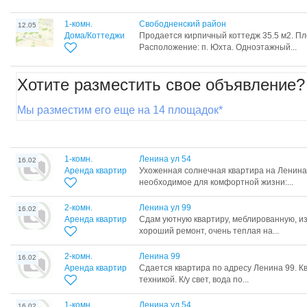
1-комн.
Свободненский район
12.05
Дома/Коттеджи
Продается кирпичный коттедж 35.5 м2. Пл
Расположение: п. Юхта. Одноэтажный...
Хотите разместить свое объявление?
Мы разместим его еще на 14 площадок*
1-комн.
Ленина ул 54
16.02
Аренда квартир
Ухоженная солнечная квартира на Ленина 
необходимое для комфортной жизни:...
2-комн.
Ленина ул 99
16.02
Аренда квартир
Сдам уютную квартиру, меблированную, и
хороший ремонт, очень теплая на...
2-комн.
Ленина 99
16.02
Аренда квартир
Сдается квартира по адресу Ленина 99. К
техникой. К/у свет, вода по...
1-комн.
Ленина ул 54
16.02