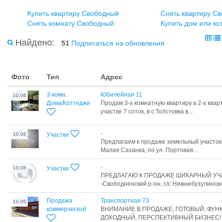
Купить квартиру Свободный
Снять квартиру С
Снять комнату Свободный
Купить дом или к
Найдено:
51
Подписаться на обновления
Фото
Тип
Адрес
3-комн.
Юбилейная 11
10.06
Дома/Коттеджи
Продам 3-х комнатную квартиру в 2-х ква
участке 7 соток, в с.Толстовка в...
-
10.06
Участки
Предлагаем к продаже земельный участок 
Малая Сазанка, по ул. Портовая...
-
10.06
Участки
ПРЕДЛАГАЮ К ПРОДАЖЕ ШИКАРНЫЙ УЧА
-Свободненский р-он, с/с Нижнебузулинский
Продажа
Транспортная 73
10.06
коммерческой
ВНИМАНИЕ В ПРОДАЖЕ, ГОТОВЫЙ, ФУ
ДОХОДНЫЙ, ПЕРСПЕКТИВНЫЙ БИЗНЕС! 