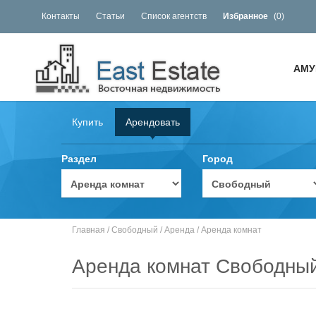
Контакты
Статьи
Список агентств
Избранное
(
0
)
АМУ
Купить
Арендовать
Раздел
Город
Главная
/
Свободный
/
Аренда
/
Аренда комнат
Аренда комнат Свободны